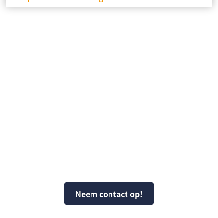
Vragen over KPS of
kunnen wij ergens mee
helpen?
Neem contact op!