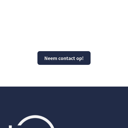
Vragen over KPS of
kunnen wij ergens mee
helpen?
Neem contact op!