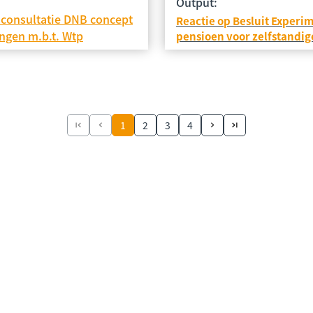
Output:
 consultatie DNB concept
Reactie op Besluit Experi
ingen m.b.t. Wtp
pensioen voor zelfstandig
1
2
3
4
 kunnen wij ergens me