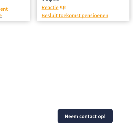
op
Reactie
ment
Besluit toekomst pensioenen
e
e helpen?
Neem contact op!