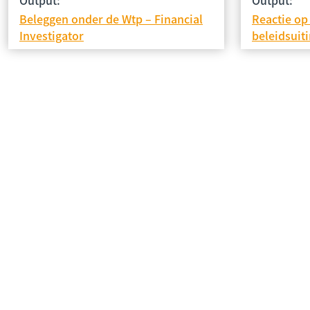
Beleggen onder de Wtp – Financial
Reactie op
Investigator
beleidsuit
Vragen over KPS of