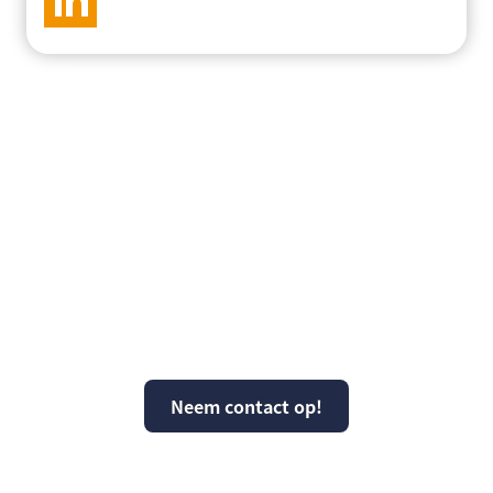
Vragen over KPS of
kunnen wij ergens mee
helpen?
Neem contact op!